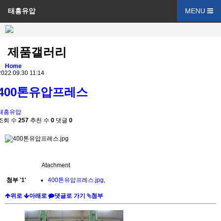
태흥유압
MENU
제품갤러리
Home
2022.09.30 11:14
400톤유압프레스
태흥유압
조회 수
257
추천 수
0
댓글
0
Atachment
첨부
'
1
'
400톤유압프레스.jpg
,
위로
아래로
댓글로 가기
첨부