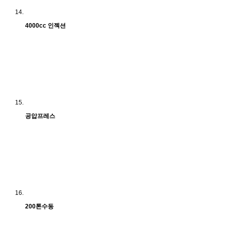
4000cc 인젝션
공압프레스
200톤수동