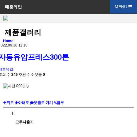
태흥유압
MENU
제품갤러리
Home
2022.09.30 11:18
자동유압프레스300톤
태흥유압
조회 수
249
추천 수
0
댓글
0
위로
아래로
댓글로 가기
첨부
고무사출기