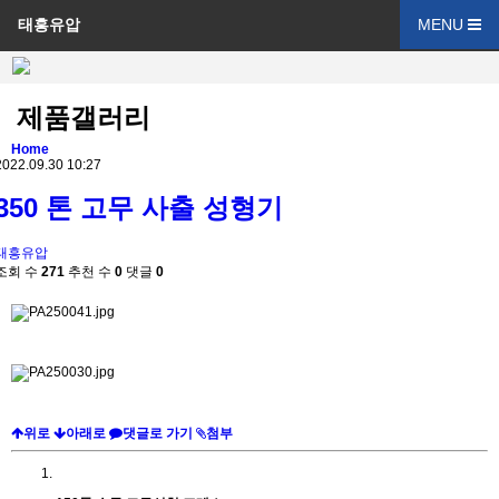
태흥유압
MENU
제품갤러리
Home
2022.09.30 10:27
350 톤 고무 사출 성형기
태흥유압
조회 수
271
추천 수
0
댓글
0
위로
아래로
댓글로 가기
첨부