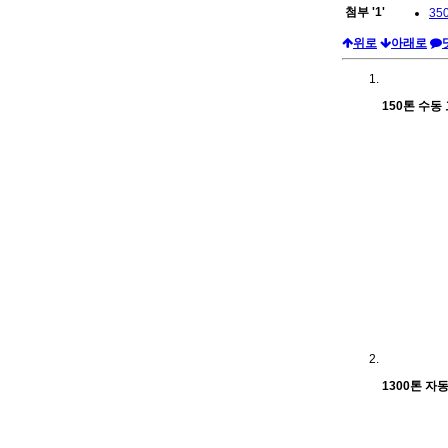
첨부
'
1
'
350
위로
아래로
150톤 수동
1300톤 자