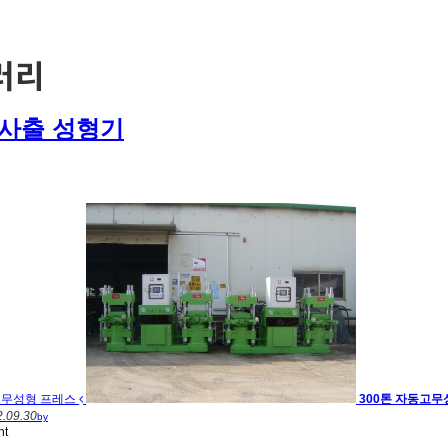
러리
무사출 성형기
고무성형 프레스
300톤 자동고무
.09.30
by
nt