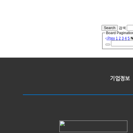
Search
검색
Board Paginatio
Prev
1
2
3
4
5
N
기업정보