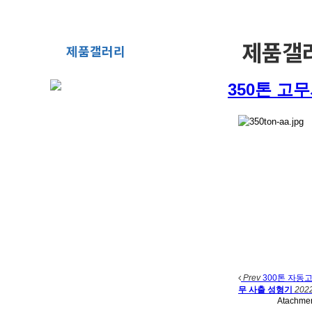
제품갤
제품갤러리
350톤 고
Prev
300톤 자동
무 사출 성형기
2022
Atachme